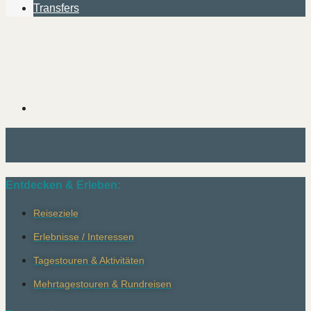
Transfers
Entdecken & Erleben:
Reiseziele
Erlebnisse / Interessen
Tagestouren & Aktivitäten
Mehrtagestouren & Rundreisen