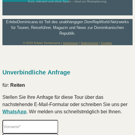
Kurz, relevant und ohne Spam – ideal zur Reiseplanung.
ErlebeDominicana ist Teil des unabhängigen DomRepWorld-Netzwerks
für Touren, Reiseführer, Magazin und News zur Dominikanischen
Republik.
© 2026 Erlebe Dominicana |
Impressum
|
Datenschutz
|
Cookies
Unverbindliche Anfrage
für:
Reiten
Stellen Sie Ihre Anfrage für diese Tour über das
nachstehende E-Mail-Formular oder schreiben Sie uns per
WhatsApp
. Wir melden uns schnellstmöglich bei Ihnen.