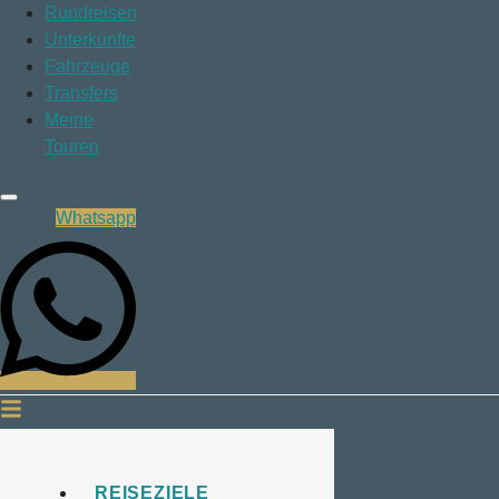
Rundreisen
Unterkünfte
Fahrzeuge
Transfers
Meine
Touren
Whatsapp
REISEZIELE