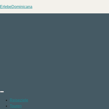
ErlebeDominicana
Reiseziele
Touren