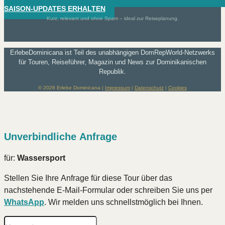
SAISON-UPDATES ERHALTEN
Kurz, relevant und ohne Spam – ideal zur Reiseplanung.
ErlebeDominicana ist Teil des unabhängigen DomRepWorld-Netzwerks
für Touren, Reiseführer, Magazin und News zur Dominikanischen
Republik.
© 2026 Erlebe Dominicana |
Impressum
|
Datenschutz
|
Cookies
Unverbindliche Anfrage
für:
Wassersport
Stellen Sie Ihre Anfrage für diese Tour über das
nachstehende E-Mail-Formular oder schreiben Sie uns per
WhatsApp
. Wir melden uns schnellstmöglich bei Ihnen.