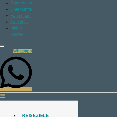
Rundreisen
Unterkünfte
Fahrzeuge
Transfers
Meine
Touren
Whatsapp
REISEZIELE